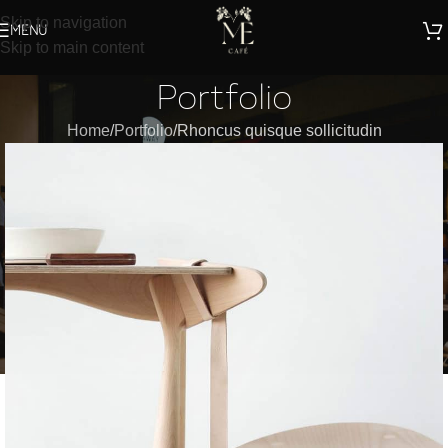
Skip to navigation
MENU
Skip to main content
Portfolio
Home
Portfolio
Rhoncus quisque sollicitudin